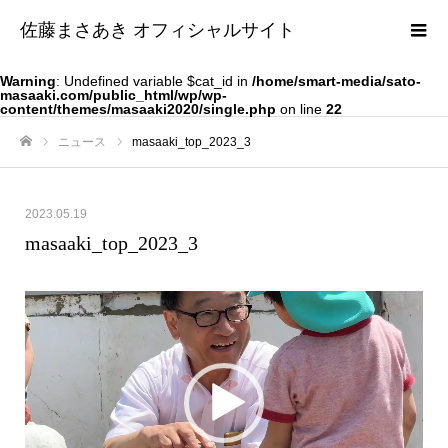
佐藤まさあき オフィシャルサイト
Warning
: Undefined variable $cat_id in
/home/smart-media/sato-
masaaki.com/public_html/wp/wp-
content/themes/masaaki2020/single.php
on line
22
ニュース
masaaki_top_2023_3
ホーム
2023.05.19
masaaki_top_2023_3
動
画
プ
レ
ー
ヤ
ー