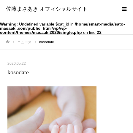
佐藤まさあき オフィシャルサイト
Warning
: Undefined variable $cat_id in
/home/smart-media/sato-
masaaki.com/public_html/wp/wp-
content/themes/masaaki2020/single.php
on line
22
ニュース
kosodate
ホーム
2020.05.22
kosodate