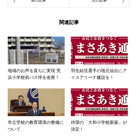
前の記事
次の記事
関連記事
地域のお声を直ちに実現 荒
羽生結弦選手の地元仙台にア
浜小学校前バス停を改善！
イスアリーナ建設を！
市立学校の教育環境の整備に
待望の「大和小学校新築」が
ついて
決定！