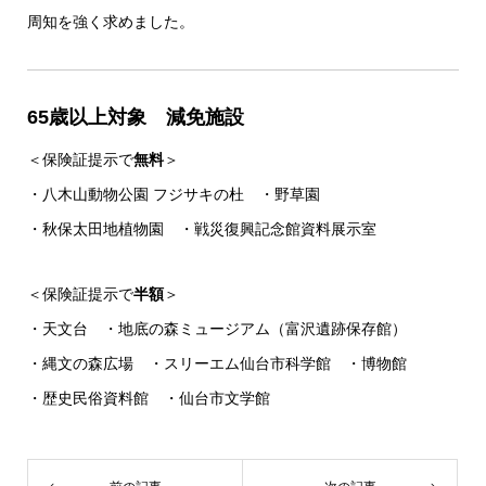
周知を強く求めました。
65歳以上対象 減免施設
＜保険証提示で
無料
＞
・八木山動物公園 フジサキの杜 ・野草園
・秋保太田地植物園 ・戦災復興記念館資料展示室
＜保険証提示で
半額
＞
・天文台 ・地底の森ミュージアム（富沢遺跡保存館）
・縄文の森広場 ・スリーエム仙台市科学館 ・博物館
・歴史民俗資料館 ・仙台市文学館