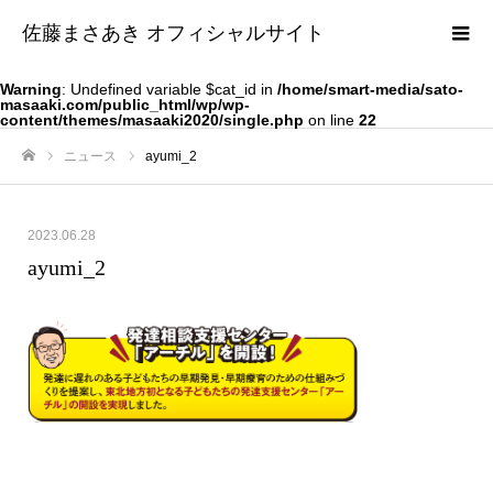
佐藤まさあき オフィシャルサイト
Warning
: Undefined variable $cat_id in
/home/smart-media/sato-
masaaki.com/public_html/wp/wp-
content/themes/masaaki2020/single.php
on line
22
ニュース
ayumi_2
ホーム
2023.06.28
ayumi_2