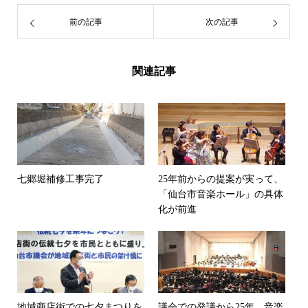
前の記事
次の記事
関連記事
七郷堀補修工事完了
25年前からの提案が実って、
「仙台市音楽ホール」の具体
化が前進
地域商店街での七夕まつりを
議会での発議から25年、音楽