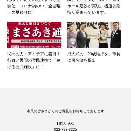
開催 コロナ禍の中、全国唯
ホール建設が実現。機運と期
一の夏祭りに！
待が高まっています。
民間の力・アイデアに着目！
成人式の「20歳維持を」市長
行政と民間の官民連携で「稼
に署名簿を提出
げる公共施設」に！
市民の皆さまからのご意見をお待ちしております
【電話/FAX】
022-783-3225