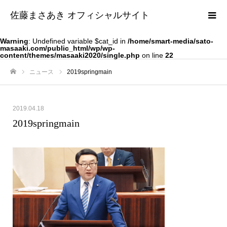
佐藤まさあき オフィシャルサイト
Warning
: Undefined variable $cat_id in
/home/smart-media/sato-
masaaki.com/public_html/wp/wp-
content/themes/masaaki2020/single.php
on line
22
ニュース
2019springmain
ホーム
2019.04.18
2019springmain