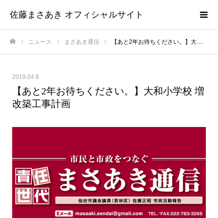
佐藤まさあき オフィシャルサイト
ニュース
まさあき通信
【あと2年お待ちください。】大和小学校 増改築工事計画
ホーム
2019.04.8
【あと2年お待ちください。】大和小学校 増
改築工事計画