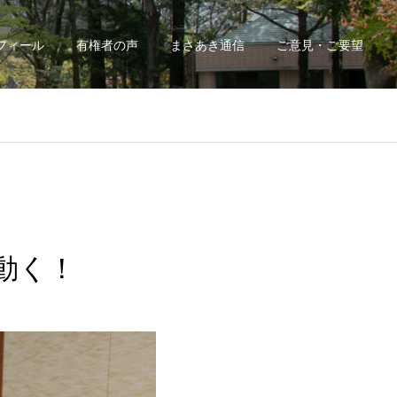
フィール
有権者の声
まさあき通信
ご意見・ご要望
動く！