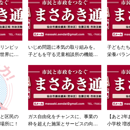
リンピッ
いじめ問題に本気の取り組みを。
子どもた
世界にア
子どもを守る児童相談所の機能強
栄養バラン
化を求めました。
たい。
と区民の
ガス自由化をチャンスに、事業の
【あと2年
場所に！
枠を超えた施策とサービスの向上
小学校 増